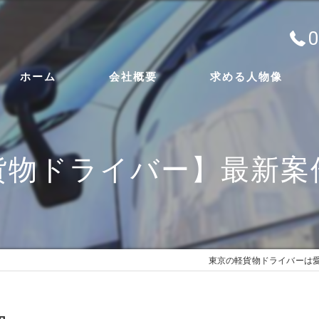
0
ホーム
会社概要
求める人物像
代表挨拶
貨物ドライバー】最新案
ビジョン
事業案内
東京の軽貨物ドライバーは